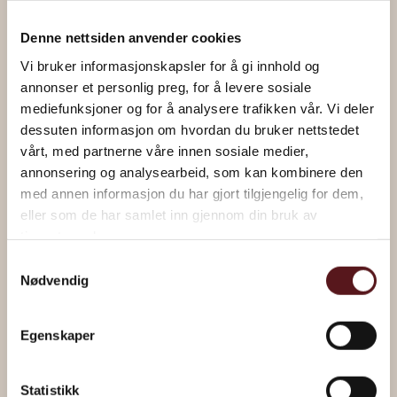
Denne nettsiden anvender cookies
Vi bruker informasjonskapsler for å gi innhold og
annonser et personlig preg, for å levere sosiale
mediefunksjoner og for å analysere trafikken vår. Vi deler
dessuten informasjon om hvordan du bruker nettstedet
vårt, med partnerne våre innen sosiale medier,
“Alles ist möglich” von Magne Furholmen
annonsering og analysearbeid, som kan kombinere den
med annen informasjon du har gjort tilgjengelig for dem,
eller som de har samlet inn gjennom din bruk av
Über das Kunstverk
tjenestene deres.
Samtykkevalg
Nødvendig
Egenskaper
Statistikk