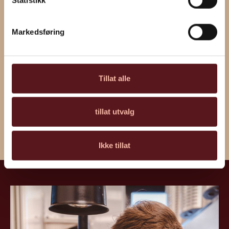
Ja, ich bin mit der Verarbeitung meiner Daten
Markedsføring
durch Horisont und Ervik & Sævik einverstanden
(
Datenschutzerklärung)
)
Tillat alle
tillat utvalg
Ikke tillat