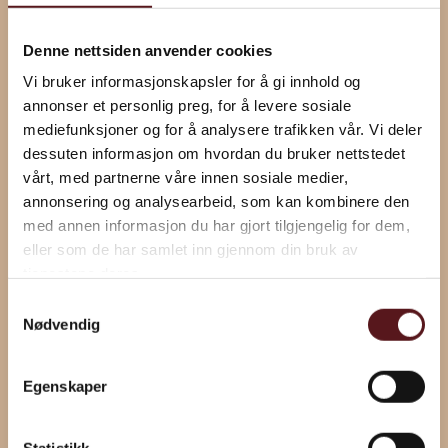
Anzahl der Personen (max 10)
Denne nettsiden anvender cookies
Vi bruker informasjonskapsler for å gi innhold og
annonser et personlig preg, for å levere sosiale
mediefunksjoner og for å analysere trafikken vår. Vi deler
dessuten informasjon om hvordan du bruker nettstedet
Kommentare
vårt, med partnerne våre innen sosiale medier,
annonsering og analysearbeid, som kan kombinere den
med annen informasjon du har gjort tilgjengelig for dem,
eller som de har samlet inn gjennom din bruk av
tjenestene deres.
Samtykkevalg
Nødvendig
Egenskaper
Statistikk