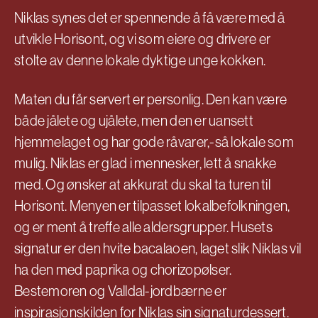
Niklas synes det er spennende å få være med å
utvikle Horisont, og vi som eiere og drivere er
stolte av denne lokale dyktige unge kokken.
Maten du får servert er personlig. Den kan være
både jålete og ujålete, men den er uansett
hjemmelaget og har gode råvarer,-så lokale som
mulig. Niklas er glad i mennesker, lett å snakke
med. Og ønsker at akkurat du skal ta turen til
Horisont. Menyen er tilpasset lokalbefolkningen,
og er ment å treffe alle aldersgrupper. Husets
signatur er den hvite bacalaoen, laget slik Niklas vil
ha den med paprika og chorizopølser.
Bestemoren og Valldal-jordbærne er
inspirasjonskilden for Niklas sin signaturdessert.