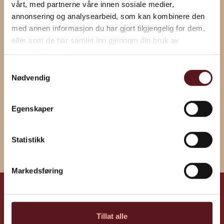
vårt, med partnerne våre innen sosiale medier,
annonsering og analysearbeid, som kan kombinere den
med annen informasjon du har gjort tilgjengelig for dem,
eller som de har samlet inn gjennom din bruk av
tjenestene deres.
Ja jeg godkjenner måten Horisont og Ervik &
Samtykkevalg
Sævik behandler min informasjon (
personvern
)
Nødvendig
Egenskaper
Statistikk
Markedsføring
Tillat alle