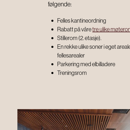
FOR BEDRIFTER
følgende:
Book møterom
Felles kantineordning
Seminarer og arrangementer
Rabatt på våre
tre ulike møter
Stillerom (2. etasje).
Lei kontor
En rekke ulike soner i eget areale
For leietakere
fellesarealer
Parkering med elbilladere
Treningsrom