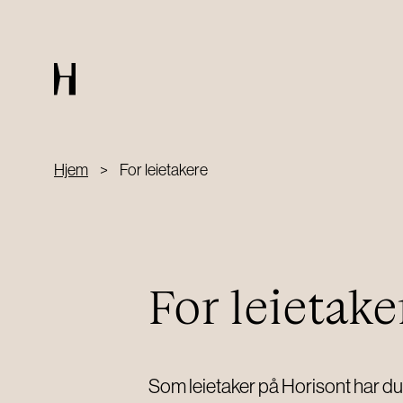
ARRANGEMENTER
Hjem
>
For leietakere
Arrangementskalender
Chambre séparée
Private arrangementer
For leietake
Som leietaker på Horisont har du t