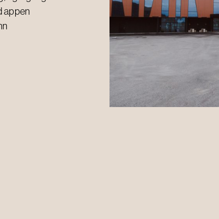
ed appen
nn