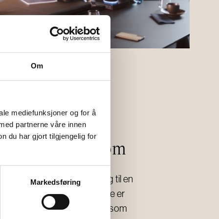
Om
iale mediefunksjoner og for å
 med partnerne våre innen
u har gjort tilgjengelig for
soner og stillerom
 hos Horisont har du tilgang til en
Markedsføring
 eget eller fellesareal. Sonene er
sofagrupper, stoler og bord som