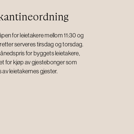
 kantineordning
åpen for leietakere mellom 11:30 og
 retter serveres tirsdag og torsdag.
månedspris for byggets leietakere,
et for kjøp av gjestebonger som
 av leietakernes gjester.