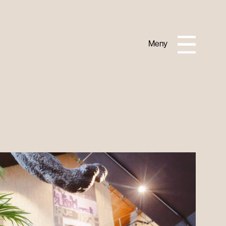
Lukk
Meny
PRAKTISK INFORMASJON
Om Horisont
Turistinformasjon
Slik kommer du deg hit
Kontakt oss
Overnatting