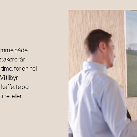
 romme både
etakere får
ime, for en hel
i tilbyr
kaffe, te og
ine, eller