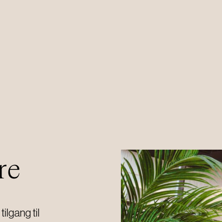
RESTAURANT
Meny
Reserver bord
Chambre séparée
re
ilgang til