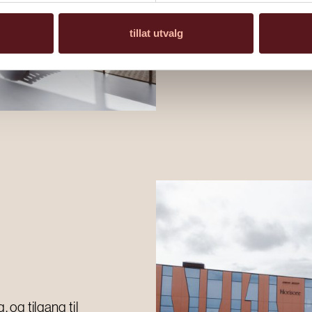
kan brukes a
et eget stille
tillat utvalg
 og tilgang til