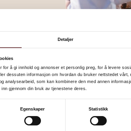
Detaljer
ookies
 for å gi innhold og annonser et personlig preg, for å levere sos
deler dessuten informasjon om hvordan du bruker nettstedet vårt,
og analysearbeid, som kan kombinere den med annen informasjon d
Ulike 
 inn gjennom din bruk av tjenestene deres.
Som leietaker
Egenskaper
Statistikk
rekke soner i
utstyrt med 