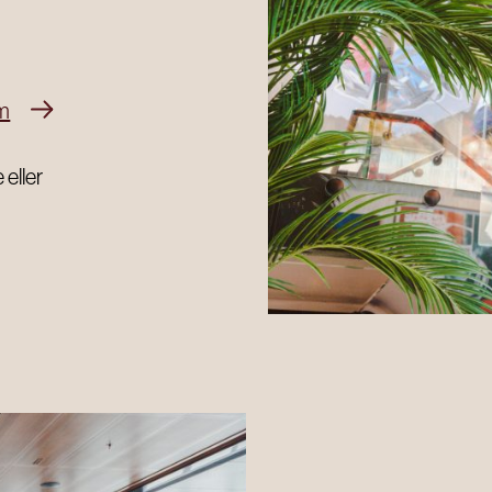
KUNSTSAMLING OG GALLERI
Galleri R/ART
om
Kunstsamlingen Ervik & Sævik
 eller