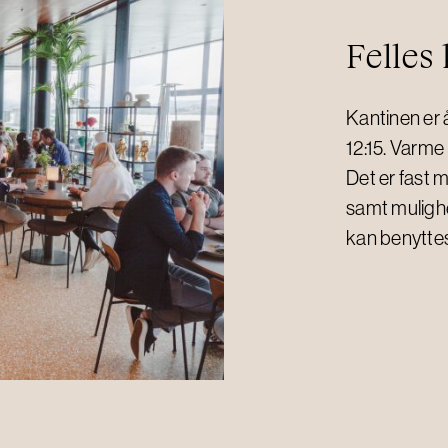
Felles
Kantinen er 
12:15. Varme
Det er fast 
samt muligh
kan benyttes