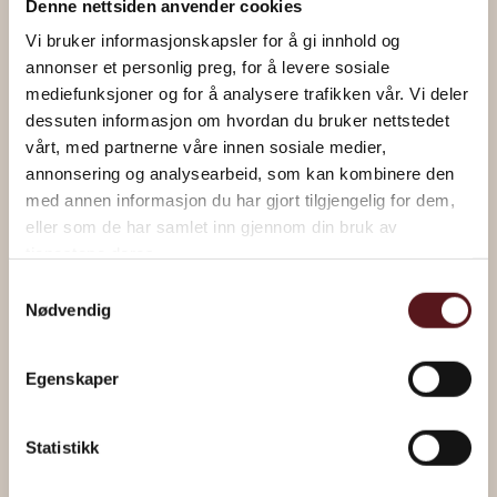
Denne nettsiden anvender cookies
Vi bruker informasjonskapsler for å gi innhold og
annonser et personlig preg, for å levere sosiale
mediefunksjoner og for å analysere trafikken vår. Vi deler
dessuten informasjon om hvordan du bruker nettstedet
“Everything is possible” by Magne Furholmen
vårt, med partnerne våre innen sosiale medier,
annonsering og analysearbeid, som kan kombinere den
med annen informasjon du har gjort tilgjengelig for dem,
Read about the artwork
eller som de har samlet inn gjennom din bruk av
tjenestene deres.
Samtykkevalg
Nødvendig
Egenskaper
Statistikk