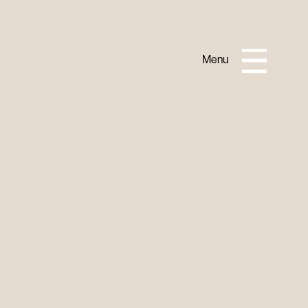
Close
Menu
PRACTICAL INFORMATION
About Horisont
Tourist information
How to get here
Contact us
Accommodation