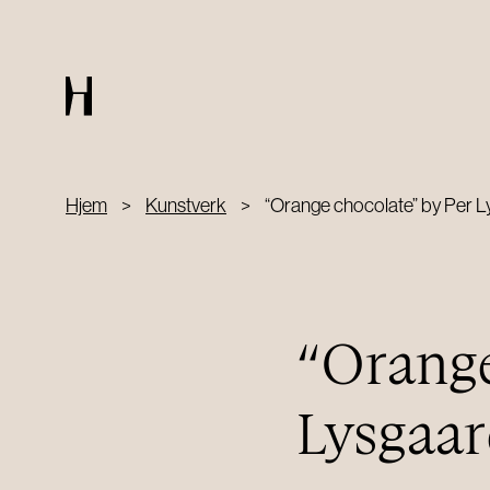
RESTAURANT
Hjem
>
Kunstverk
>
“Orange chocolate” by Per 
Chambre séparée
Book a table
“Orange
Lysgaa
PRIVATE EVENTS