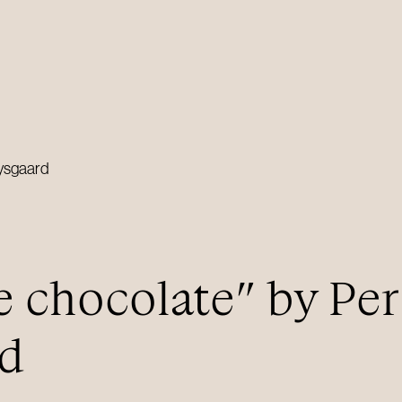
ART COLLECTION AND
GALLERY
Lysgaard
Gallery R/ART
Ervik & Sævik Art Collection
 chocolate” by Per
rd