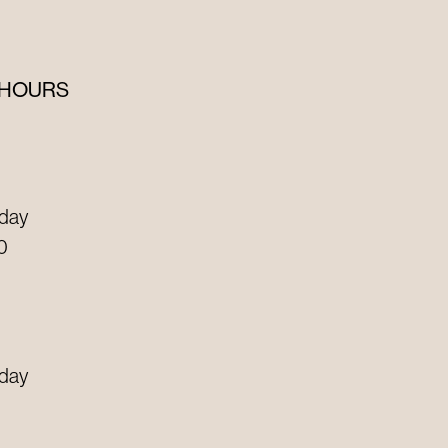
 HOURS
iday
00
iday