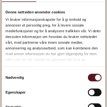
Denne nettsiden anvender cookies
Vi bruker informasjonskapsler for å gi innhold og
annonser et personlig preg, for å levere sosiale
mediefunksjoner og for å analysere trafikken vår. Vi deler
dessuten informasjon om hvordan du bruker nettstedet
vårt, med partnerne våre innen sosiale medier,
annonsering og analysearbeid, som kan kombinere den
“Everything is possible” by Magne Furholmen
med annen informasjon du har gjort tilgjengelig for dem,
eller som de har samlet inn gjennom din bruk av
tjenestene deres.
Read about the artwork
Samtykkevalg
Nødvendig
Egenskaper
Statistikk