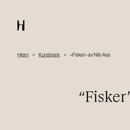
ARRANGEMENTER
Hjem
>
Kunstverk
>
«Fisker» av Nils Aas
Arrangementskalender
Chambre séparée
Private arrangementer
“Fisker