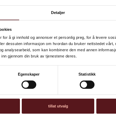
Detaljer
ookies
 for å gi innhold og annonser et personlig preg, for å levere sos
deler dessuten informasjon om hvordan du bruker nettstedet vårt,
og analysearbeid, som kan kombinere den med annen informasjon d
 inn gjennom din bruk av tjenestene deres.
Egenskaper
Statistikk
“Under Treet” av Håkon
Gullvåg
tillat utvalg