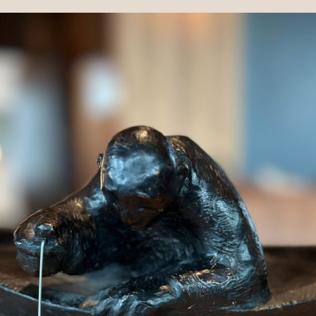
KUNSTSAMLING OG GALLERI
Galleri R/ART
Kunstsamlingen Ervik & Sævik