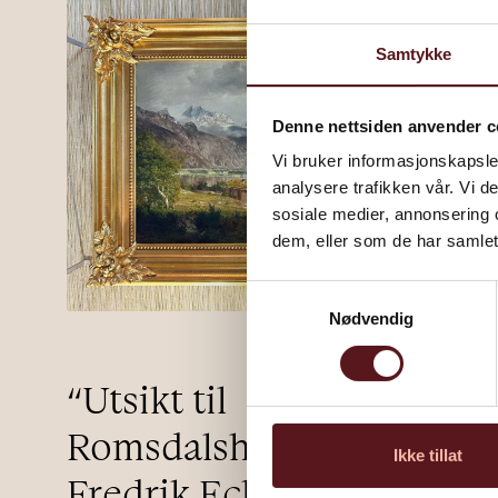
Samtykke
Denne nettsiden anvender c
Vi bruker informasjonskapsler
analysere trafikken vår. Vi 
sosiale medier, annonsering 
dem, eller som de har samlet
Samtykkevalg
Nødvendig
“Utsikt til
Romsdalshorn” av Johan
Ikke tillat
Fredrik Eckersberg