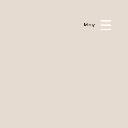
Lukk
Meny
PRAKTISK INFORMASJON
Om Horisont
Turistinformasjon
Slik kommer du deg hit
Kontakt oss
Overnatting