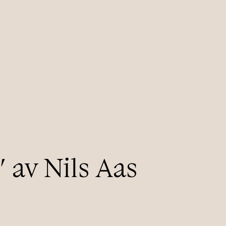
RESTAURANT
Meny
Reserver bord
Chambre séparée
” av Nils Aas