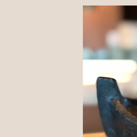
FOR BEDRIFTER
Book møterom
Seminarer og arrangementer
Lei kontor
For leietakere