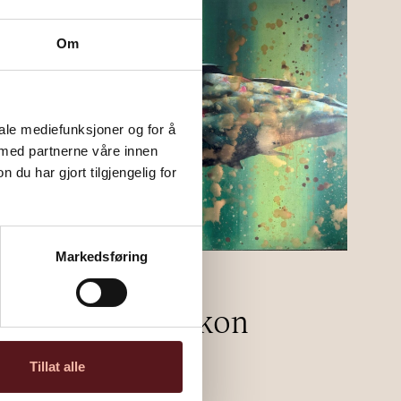
Om
iale mediefunksjoner og for å
 med partnerne våre innen
u har gjort tilgjengelig for
Markedsføring
“Urfisk” av Håkon
Gullvåg
Tillat alle