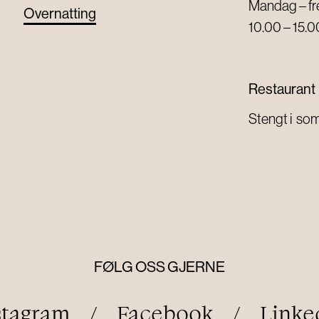
Mandag – f
Overnatting
10.00 – 15.0
Restaurant
Stengt i s
FØLG OSS GJERNE
stagram
/
Facebook
/
Linke