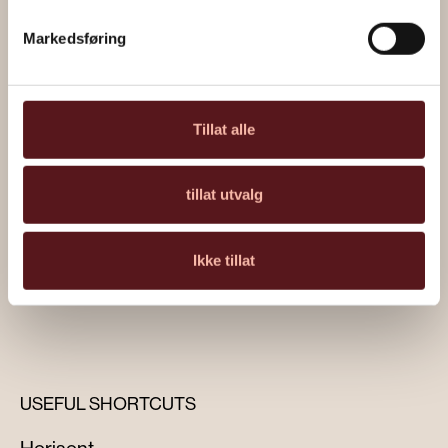
mulighet for oppkobling av kaffemaskin.
Markedsføring
Ta kontakt for en uformell prat rundt
leiemuligheter, areal og priser.
Tillat alle
tillat utvalg
Kontakt oss
Ikke tillat
USEFUL SHORTCUTS