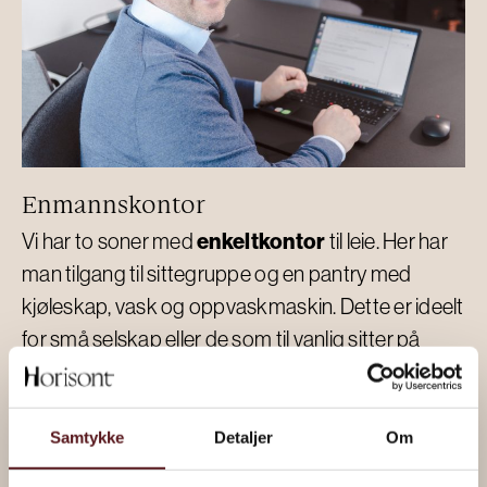
Enmannskontor
enkeltkontor
Vi har to soner med
til leie. Her har
man tilgang til sittegruppe og en pantry med
kjøleskap, vask og oppvaskmaskin. Dette er ideelt
for små selskap eller de som til vanlig sitter på
hjemmekontor eller har lang pendlevei.
Samtykke
Detaljer
Om