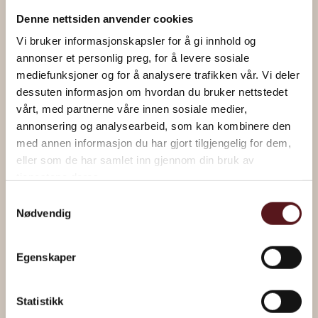
Denne nettsiden anvender cookies
Vi bruker informasjonskapsler for å gi innhold og
annonser et personlig preg, for å levere sosiale
mediefunksjoner og for å analysere trafikken vår. Vi deler
dessuten informasjon om hvordan du bruker nettstedet
vårt, med partnerne våre innen sosiale medier,
annonsering og analysearbeid, som kan kombinere den
med annen informasjon du har gjort tilgjengelig for dem,
eller som de har samlet inn gjennom din bruk av
tjenestene deres.
Samtykkevalg
Større kontorer
Nødvendig
Bygget inneholder flere større areal for utleie til
større bedrifter
. De er ulikt utformet med
Egenskaper
mulighet for både enkeltkontorer og åpne
landskap. De fleste arealene har tilgang til pantry
Statistikk
med kjøleskap, vask og oppvaskmaskin, samt