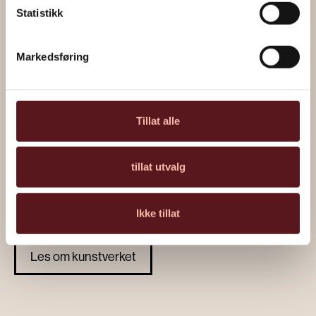
Statistikk
Markedsføring
Tillat alle
tillat utvalg
“Urfisk” av Håkon Gullvåg
Ikke tillat
Les om kunstverket