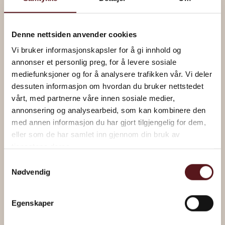
Denne nettsiden anvender cookies
Vi bruker informasjonskapsler for å gi innhold og
annonser et personlig preg, for å levere sosiale
mediefunksjoner og for å analysere trafikken vår. Vi deler
dessuten informasjon om hvordan du bruker nettstedet
vårt, med partnerne våre innen sosiale medier,
annonsering og analysearbeid, som kan kombinere den
med annen informasjon du har gjort tilgjengelig for dem,
“Under Treet” av Håkon Gullvåg
eller som de har samlet inn gjennom din bruk av
tjenestene deres.
Samtykkevalg
Les om kunstverket
Nødvendig
Egenskaper