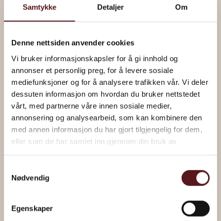
Samtykke
Detaljer
Om
Denne nettsiden anvender cookies
Vi bruker informasjonskapsler for å gi innhold og
annonser et personlig preg, for å levere sosiale
mediefunksjoner og for å analysere trafikken vår. Vi deler
dessuten informasjon om hvordan du bruker nettstedet
vårt, med partnerne våre innen sosiale medier,
annonsering og analysearbeid, som kan kombinere den
med annen informasjon du har gjort tilgjengelig for dem,
eller som de har samlet inn gjennom din bruk av
“Under Treet” av Håkon Gullvåg
tjenestene deres.
Samtykkevalg
Nødvendig
Les om kunstverket
Egenskaper