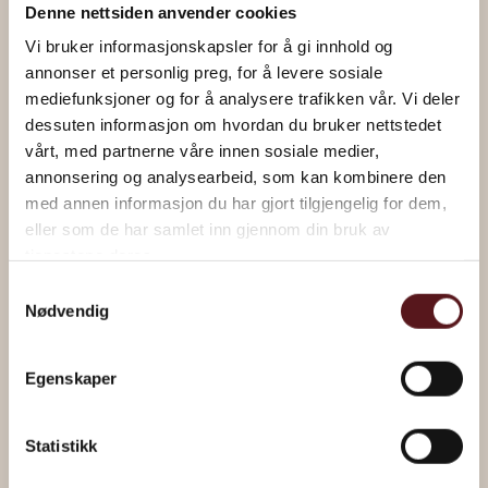
Denne nettsiden anvender cookies
Vi bruker informasjonskapsler for å gi innhold og
annonser et personlig preg, for å levere sosiale
mediefunksjoner og for å analysere trafikken vår. Vi deler
dessuten informasjon om hvordan du bruker nettstedet
vårt, med partnerne våre innen sosiale medier,
“Under Treet” av Håkon Gullvåg
annonsering og analysearbeid, som kan kombinere den
med annen informasjon du har gjort tilgjengelig for dem,
eller som de har samlet inn gjennom din bruk av
Les om kunstverket
tjenestene deres.
Samtykkevalg
Nødvendig
Egenskaper
Statistikk