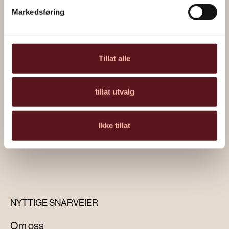
Markedsføring
Tillat alle
“Urfisk” av Håkon Gullvåg
tillat utvalg
Ikke tillat
Les om kunstverket
NYTTIGE SNARVEIER
Om oss