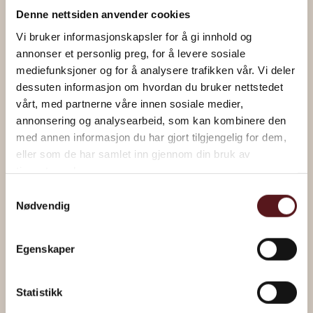
Denne nettsiden anvender cookies
Vi bruker informasjonskapsler for å gi innhold og
annonser et personlig preg, for å levere sosiale
mediefunksjoner og for å analysere trafikken vår. Vi deler
dessuten informasjon om hvordan du bruker nettstedet
vårt, med partnerne våre innen sosiale medier,
“Under Treet” av Håkon Gullvåg
annonsering og analysearbeid, som kan kombinere den
med annen informasjon du har gjort tilgjengelig for dem,
eller som de har samlet inn gjennom din bruk av
Les om kunstverket
tjenestene deres.
Samtykkevalg
Nødvendig
Egenskaper
Statistikk