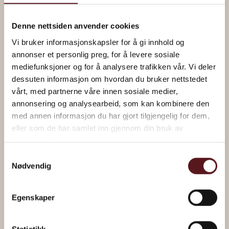
Denne nettsiden anvender cookies
Vi bruker informasjonskapsler for å gi innhold og
annonser et personlig preg, for å levere sosiale
mediefunksjoner og for å analysere trafikken vår. Vi deler
dessuten informasjon om hvordan du bruker nettstedet
vårt, med partnerne våre innen sosiale medier,
annonsering og analysearbeid, som kan kombinere den
med annen informasjon du har gjort tilgjengelig for dem,
“Under Treet” av Håkon Gullvåg
eller som de har samlet inn gjennom din bruk av
tjenestene deres.
Les om kunstverket
Samtykkevalg
Nødvendig
Egenskaper