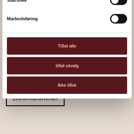
Statistikk
Markedsføring
Tillat alle
tillat utvalg
“Urfisk” av Håkon Gullvåg
Ikke tillat
Les om kunstverket