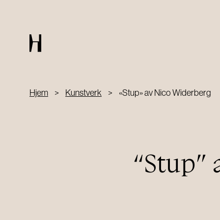
ARRANGEMENTER
Hjem
>
Kunstverk
>
«Stup» av Nico Widerberg
Arrangementskalender
Chambre séparée
Private arrangementer
“Stup” 