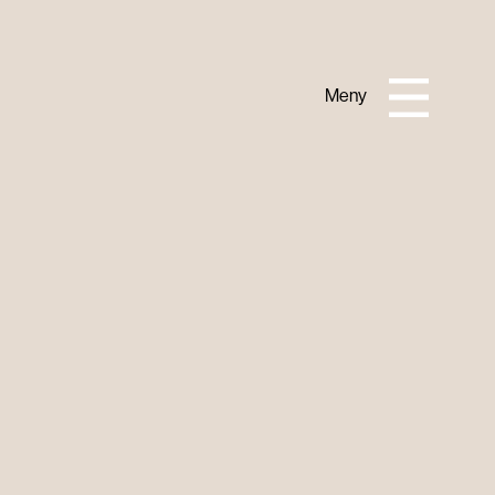
Lukk
Meny
PRAKTISK INFORMASJON
Om Horisont
Turistinformasjon
Slik kommer du deg hit
Kontakt oss
Overnatting