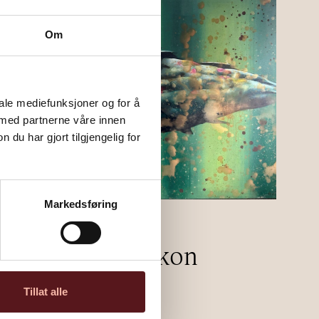
Om
iale mediefunksjoner og for å
 med partnerne våre innen
u har gjort tilgjengelig for
Markedsføring
“Urfisk” av Håkon
Gullvåg
Tillat alle