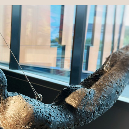
KUNSTSAMLING OG GALLERI
Galleri R/ART
Kunstsamlingen Ervik & Sævik