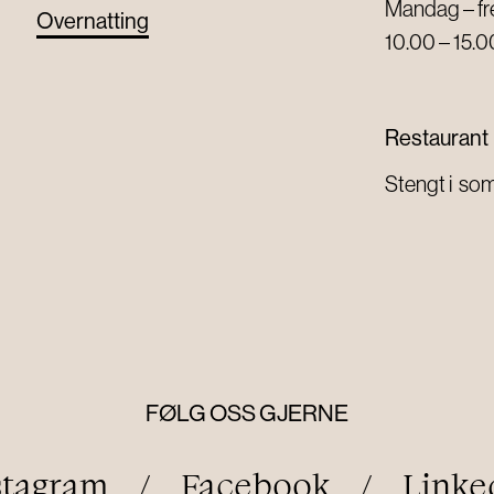
Mandag – f
Overnatting
10.00 – 15.0
Restaurant
Stengt i s
FØLG OSS GJERNE
stagram
/
Facebook
/
Linke