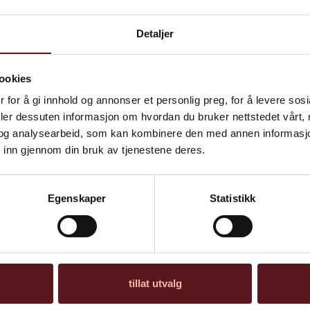
Detaljer
ookies
 for å gi innhold og annonser et personlig preg, for å levere sos
deler dessuten informasjon om hvordan du bruker nettstedet vårt,
og analysearbeid, som kan kombinere den med annen informasjon d
 inn gjennom din bruk av tjenestene deres.
Egenskaper
Statistikk
“Under Treet” av Håkon
Gullvåg
tillat utvalg