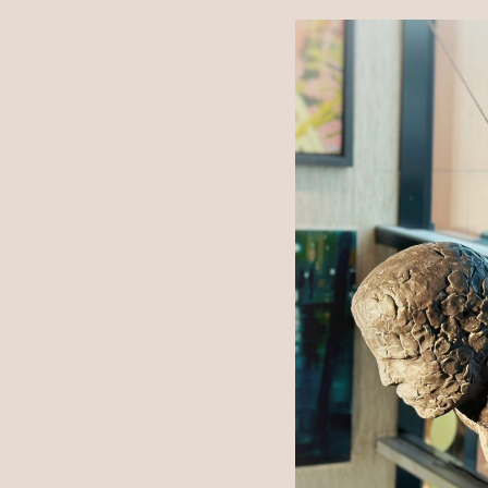
FOR BEDRIFTER
Book møterom
Seminarer og arrangementer
Lei kontor
For leietakere