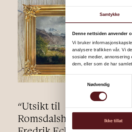
Samtykke
Denne nettsiden anvender c
Vi bruker informasjonskapsler
analysere trafikken vår. Vi 
sosiale medier, annonsering 
dem, eller som de har samlet
Samtykkevalg
Nødvendig
“Utsikt til
Romsdalshorn” av Johan
Ikke tillat
Fredrik Eckersberg